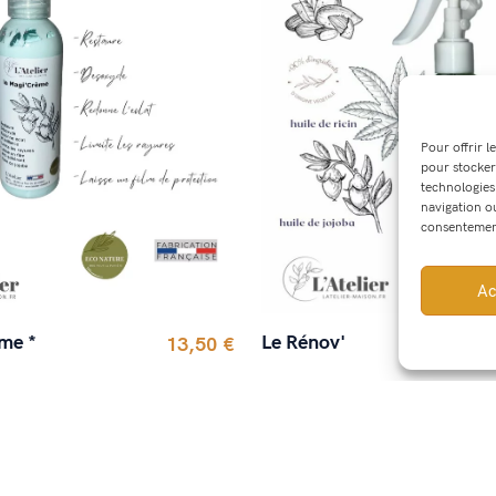
Pour offrir l
pour stocker
technologies
navigation ou
consentement 
Ac
Le Rénov'
me *
13,50 €