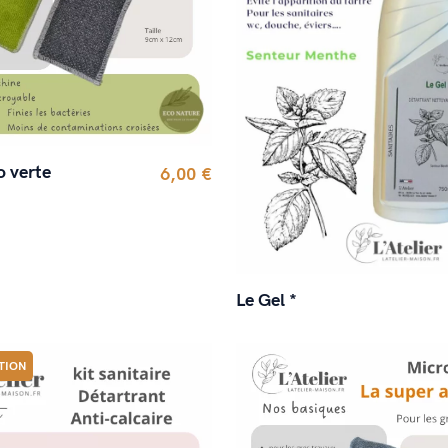
o verte
6,00 €
Le Gel *
TION