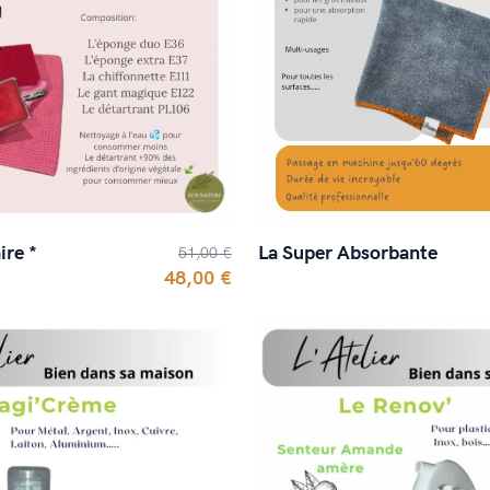
ire *
La Super Absorbante
51,00 €
48,00 €