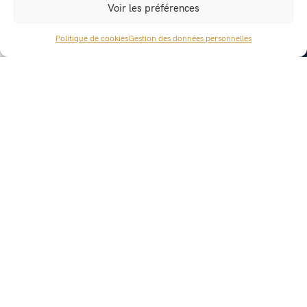
Voir les préférences
Politique de cookies
Gestion des données personnelles
L'Atelier - Bien dans sa maison
ZA la Chapelle – BP 111
38354 La Tour Du Pin cedex