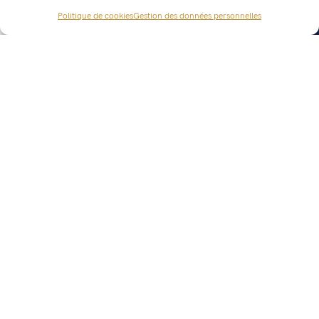
Politique de cookies
Gestion des données personnelles
Le Kit voiture *
36,50 €
34,00 €