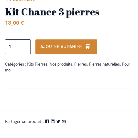
Kit Chance 3 pierres
13,00
€
quantité
AJOUTER AU PANIER
de
Kit
Catégories :
Kits Pierres
,
Nos produits
,
Pierres
,
Pierres naturelles
,
Pour
Chance
moi
3
pierres
Partager ce produit :