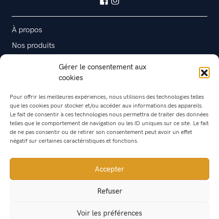
À propos
Nos produits
Contact
Gérer le consentement aux
cookies
Être hôtesse
Pour offrir les meilleures expériences, nous utilisons des technologies telles
que les cookies pour stocker et/ou accéder aux informations des appareils.
Être ambassadrice
Le fait de consentir à ces technologies nous permettra de traiter des données
telles que le comportement de navigation ou les ID uniques sur ce site. Le fait
de ne pas consentir ou de retirer son consentement peut avoir un effet
L'Atelier-maison
négatif sur certaines caractéristiques et fonctions.
Accepter
Refuser
Gestion des données personnelles
Mentions légales
Politique de cookies (UE)
CGV
Voir les préférences