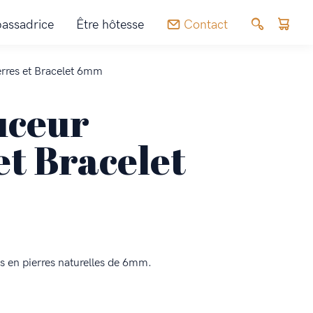
assadrice
Être hôtesse
Contact
erres et Bracelet 6mm
uceur
et Bracelet
ts en pierres naturelles de 6mm.