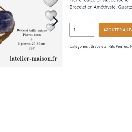
Pierre roulée Cristal de roche
Bracelet en Améthyste, Quartz 
quantité
AJOUTER AU P
de
Trio
Catégories :
Bracelets
,
Kits Pierres
,
N
Douceur
Pierres
et
Bracelet
6mm