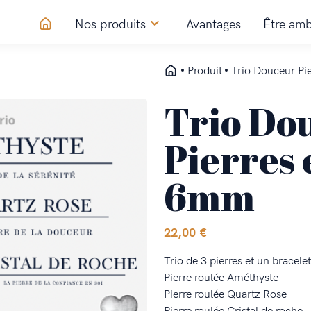
Nos produits
Avantages
Être amb
Produit
Trio Douceur Pi
Trio Do
Pierres 
6mm
22,00
€
Trio de 3 pierres et un bracele
Pierre roulée Améthyste
Pierre roulée Quartz Rose