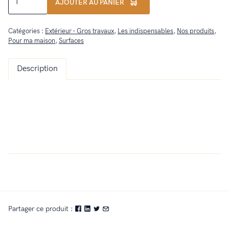
AJOUTER AU PANIER
de
Le
Catégories :
Extérieur - Gros travaux
,
Les indispensables
,
Nos produits
,
Duo
Pour ma maison
,
Surfaces
Noir
Description
Partager ce produit :