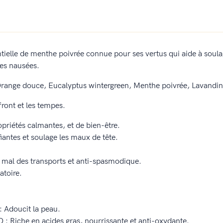
ielle de menthe poivrée connue pour ses vertus qui aide à soulag
les nausées.
Orange douce, Eucalyptus wintergreen, Menthe poivrée, Lavandin,
ront et les tempes.
riétés calmantes, et de bien-être.
iantes et soulage les maux de tête.
e mal des transports et anti-spasmodique.
toire.
: Adoucit la peau.
 : Riche en acides gras, nourrissante et anti-oxydante.