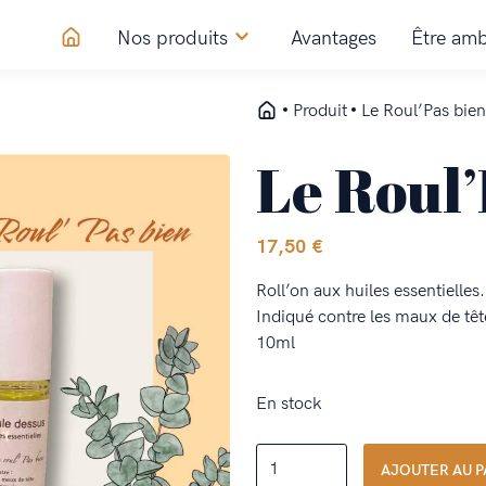
Nos produits
Avantages
Être amb
Produit
Le Roul’Pas bie
Le Roul’
17,50
€
Roll’on aux huiles essentielles.
Indiqué contre les maux de tête
10ml
En stock
quantité
AJOUTER AU P
de