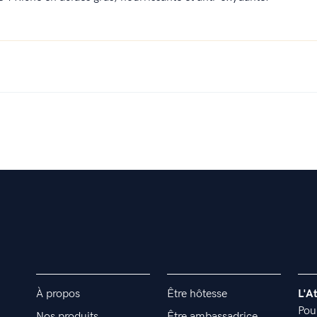
À propos
Être hôtesse
L'A
Pou
Nos produits
Être ambassadrice