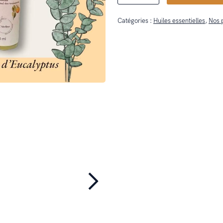
Le
Catégories :
Huiles essentielles
,
Nos 
Roul'Pas
bien