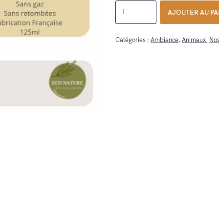
quantité
AJOUTER AU PA
de
Parfum
Catégories :
Ambiance
,
Animaux
,
Nos
Thé
vert