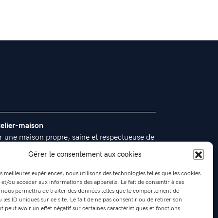
telier-maison
r une maison propre, saine et respectueuse de
nvironnement
Gérer le consentement aux cookies
es meilleures expériences, nous utilisons des technologies telles que les cookies
 et/ou accéder aux informations des appareils. Le fait de consentir à ces
 nous permettra de traiter des données telles que le comportement de
 les ID uniques sur ce site. Le fait de ne pas consentir ou de retirer son
peut avoir un effet négatif sur certaines caractéristiques et fonctions.