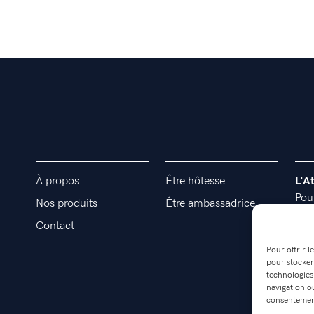
À propos
Être hôtesse
L'A
Pou
Nos produits
Être ambassadrice
l’e
Contact
Pour offrir l
pour stocker
technologies
navigation ou
consentement 