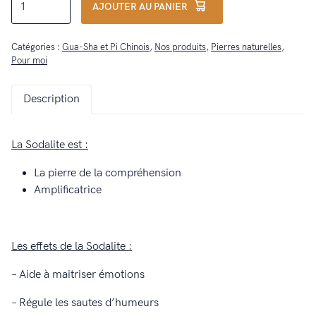
AJOUTER AU PANIER
de
Pi
Catégories :
Gua-Sha et Pi Chinois
,
Nos produits
,
Pierres naturelles
,
Chinois
Pour moi
Sodalite
Description
La Sodalite est :
La pierre de la compréhension
Amplificatrice
Les effets de la Sodalite :
– Aide à maitriser émotions
– Régule les sautes d’humeurs