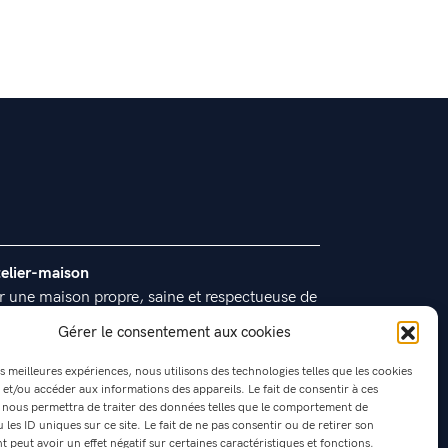
telier-maison
r une maison propre, saine et respectueuse de
nvironnement
Gérer le consentement aux cookies
es meilleures expériences, nous utilisons des technologies telles que les cookies
 et/ou accéder aux informations des appareils. Le fait de consentir à ces
 nous permettra de traiter des données telles que le comportement de
 les ID uniques sur ce site. Le fait de ne pas consentir ou de retirer son
peut avoir un effet négatif sur certaines caractéristiques et fonctions.