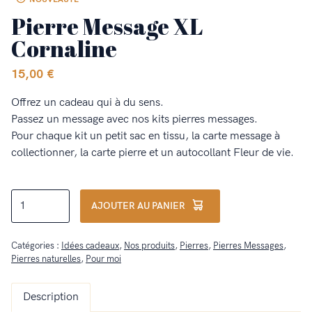
Pierre Message XL
Cornaline
15,00
€
Offrez un cadeau qui à du sens.
Passez un message avec nos kits pierres messages.
Pour chaque kit un petit sac en tissu, la carte message à
collectionner, la carte pierre et un autocollant Fleur de vie.
quantité
AJOUTER AU PANIER
de
Pierre
Catégories :
Idées cadeaux
,
Nos produits
,
Pierres
,
Pierres Messages
,
Message
Pierres naturelles
,
Pour moi
XL
Cornaline
Description